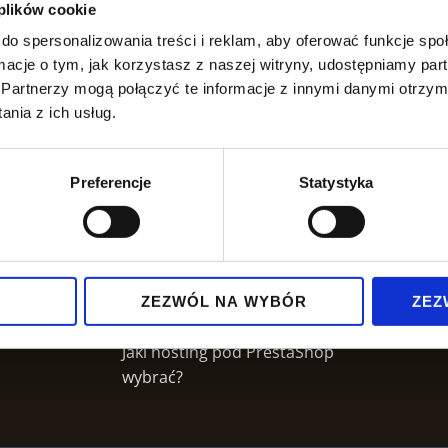
 plików cookie
do spersonalizowania treści i reklam, aby oferować funkcje sp
ormacje o tym, jak korzystasz z naszej witryny, udostępniamy p
Co to jest PrestaShop?
Partnerzy mogą połączyć te informacje z innymi danymi otrzym
Kompleksowy przewodnik dla
nia z ich usług.
właścicieli sklepów
internetowych
PrestaShop czy Shoper – którą
Wiedza
Preferencje
Statystyka
platformę wybrać?
Hosting
Aktualizacja PrestaShop – Jak
Kontakt
bezpiecznie zaktualizować silnik
Polityka
sklepu internetowego
prywatnoś
Ile kosztuje sklep internetowy
ZEZWÓL NA WYBÓR
ZEZ
na PrestaShop?
Jaki hosting pod PrestaShop
wybrać?