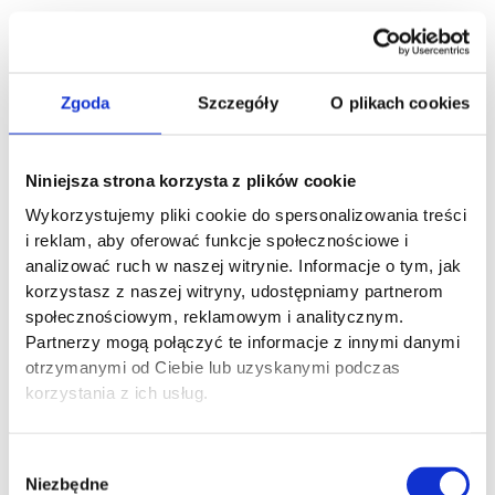
2. Problemy z wariantami produktów
PrestaShop dobrze obsługuje kombinacje produktów, ale
integracja z Allegro wymaga uporządkowania danych.
Rozmiary, kolory, pojemności i inne warianty muszą być
Zgoda
Szczegóły
O plikach cookies
spójnie opisane.
Problemy pojawiają się, gdy:
Niniejsza strona korzysta z plików cookie
Wykorzystujemy pliki cookie do spersonalizowania treści
warianty nie mają SKU,
i reklam, aby oferować funkcje społecznościowe i
brakuje kodów EAN,
analizować ruch w naszej witrynie. Informacje o tym, jak
warianty mają niespójne nazwy,
korzystasz z naszej witryny, udostępniamy partnerom
jeden produkt w PrestaShop odpowiada wielu ofertom
społecznościowym, reklamowym i analitycznym.
Allegro,
Partnerzy mogą połączyć te informacje z innymi danymi
część ofert była wcześniej wystawiona ręcznie,
otrzymanymi od Ciebie lub uzyskanymi podczas
Allegro wymaga innych parametrów niż sklep.
korzystania z ich usług.
Integracja nie naprawi nieuporządkowanej bazy produktów.
Najpierw trzeba sprawdzić dane w PrestaShop, a dopiero
Wybór
później wystawiać lub aktualizować oferty.
Niezbędne
zgody